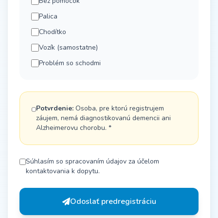
Bez pomôcok
Palica
Chodítko
Vozík (samostatne)
Problém so schodmi
Potvrdenie:
Osoba, pre ktorú registrujem
záujem, nemá diagnostikovanú demencii ani
Alzheimerovu chorobu. *
Súhlasím so spracovaním údajov za účelom
kontaktovania k dopytu.
Odoslať predregistráciu